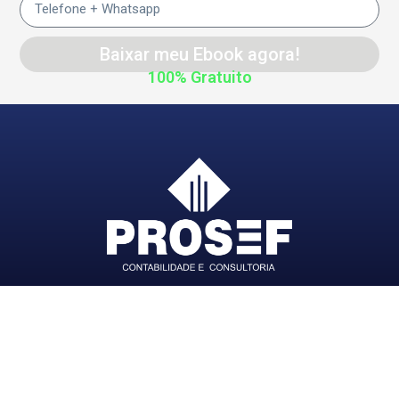
Baixar meu Ebook agora!
100% Gratuito
PROSEF CONTABILIDADE E CONSULTORIA LTDA
–
CNPJ:
52.961.391/0001-04
Termos de uso | Politica de privacidade