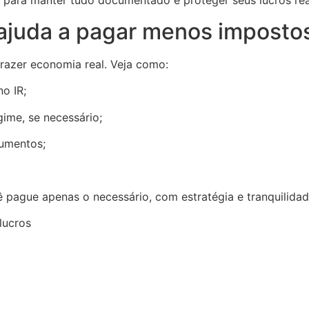
 manter tudo documentado e proteger seus lucros rea
ajuda a pagar menos imposto
trazer economia real. Veja como:
o IR;
gime, se necessário;
cumentos;
 pague apenas o necessário, com estratégia e tranquilidad
lucros