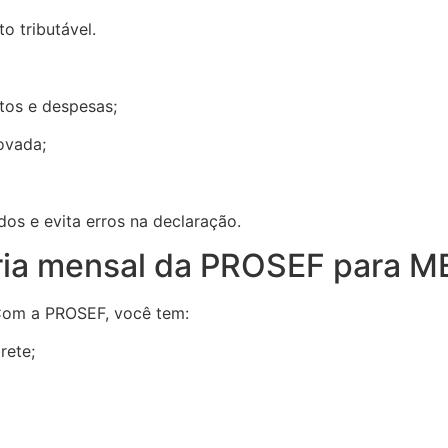
tributável.
s e despesas;
ovada;
os e evita erros na declaração.
oria mensal da PROSEF para M
 Com a PROSEF, você tem:
rete;